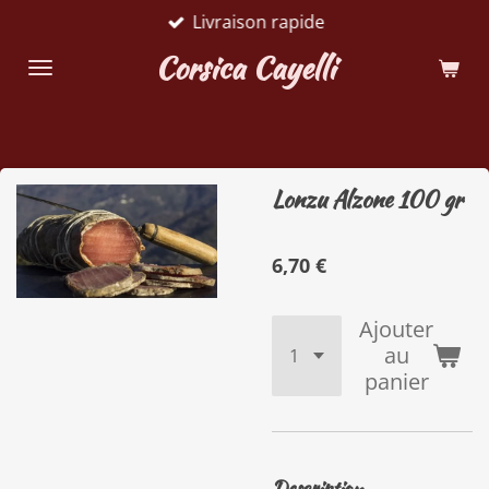
Livraison rapide
Passer
au
Corsica Cayelli
contenu
principal
Lonzu Alzone 100 gr
6,70 €
Ajouter
au
panier
Description