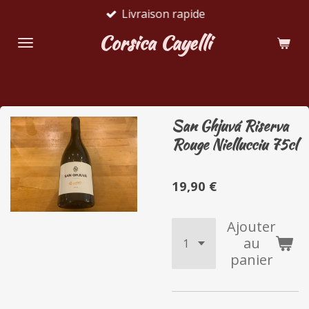
Livraison rapide
Passer
au
Corsica Cayelli
contenu
principal
San Ghjuvá Riserva
Rouge Niellucciu 75cl
19,90 €
Ajouter
au
panier