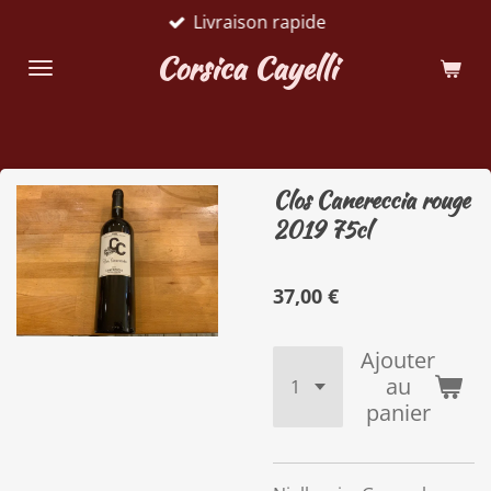
Livraison rapide
Passer
au
Corsica Cayelli
contenu
principal
Clos Canereccia rouge
2019 75cl
37,00 €
Ajouter
au
panier