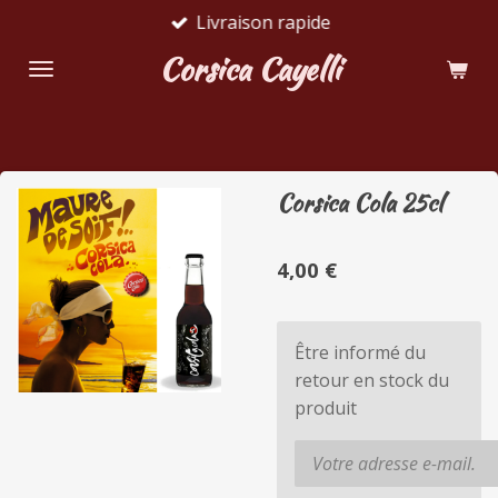
Livraison rapide
Passer
au
Corsica Cayelli
contenu
principal
Corsica Cola 25cl
4,00 €
Être informé du
retour en stock du
produit