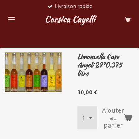
Livraison rapide
Passer
au
Corsica Cayelli
contenu
principal
Limoncellu Casa
Angeli 29°0,375
litre
30,00 €
Ajouter
au
panier