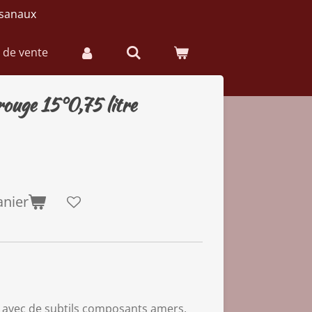
isanaux
 de vente
ouge 15°0,75 litre
anier
 avec de subtils composants amers,