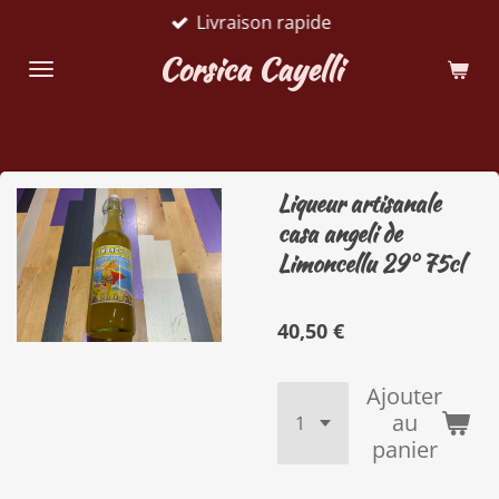
Livraison rapide
Passer
au
Corsica Cayelli
contenu
principal
Liqueur artisanale
casa angeli de
Limoncellu 29° 75cl
40,50 €
Ajouter
au
panier